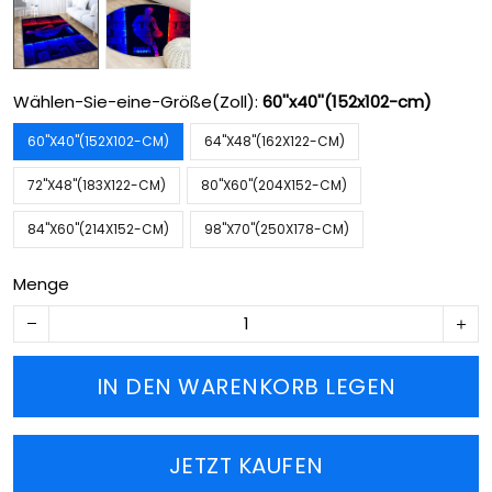
Wählen-Sie-eine-Größe(Zoll):
60''x40''(152x102-cm)
60''X40''(152X102-CM)
64''X48''(162X122-CM)
72''X48''(183X122-CM)
80''X60''(204X152-CM)
84''X60''(214X152-CM)
98''X70''(250X178-CM)
Menge
IN DEN WARENKORB LEGEN
JETZT KAUFEN