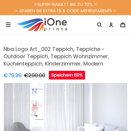
⭐SUPER-RABATT BIS ZU 70% ⭐
⭐ SPAREN SIE EXTRA 15 $ CODE: MEHRSPAREN15 ⭐
Nba Logo Art_002 Teppich, Teppiche -
Outdoor Teppich, Teppich Wohnzimmer,
Küchenteppich, Kinderzimmer, Modern
€79.99
€200.00
Speichern 60%