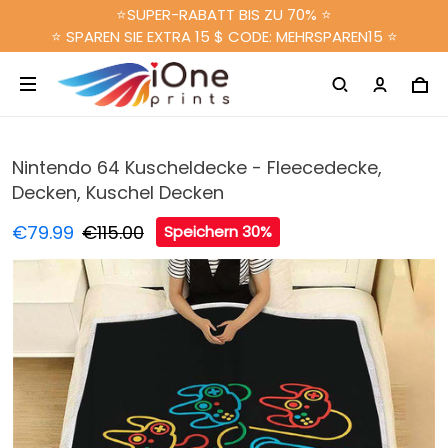
⭐SUPER-RABATT BIS ZU 70% ⭐
⭐ SPAREN SIE EXTRA 15 $ CODE: MEHRSPAREN15 ⭐
Nintendo 64 Kuscheldecke - Fleecedecke,
Decken, Kuschel Decken
€79.99
€115.00
Speichern 30%