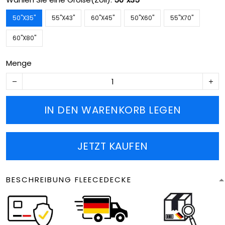
50''X35''
55''X43''
60''X45''
50''X60''
55''X70''
60''X80''
Menge
IN DEN WARENKORB LEGEN
JETZT KAUFEN
BESCHREIBUNG FLEECEDECKE