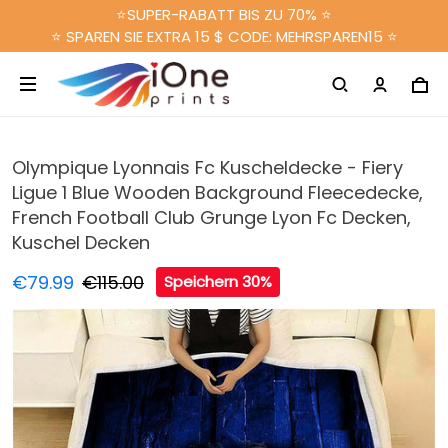
⭐SUPER-RABATT BIS ZU 70% ⭐
⭐ SPAREN SIE EXTRA 15 $ CODE: MEHRSPAREN15 ⭐
Olympique Lyonnais Fc Kuscheldecke - Fiery
Ligue 1 Blue Wooden Background Fleecedecke,
French Football Club Grunge Lyon Fc Decken,
Kuschel Decken
€79.99
€115.00
Speichern 30%