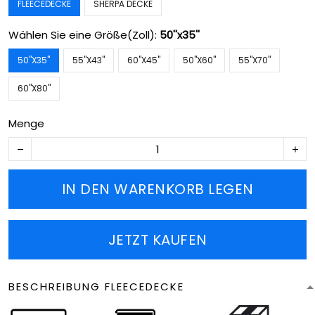
FLEECEDECKE
SHERPA DECKE
Wählen Sie eine Größe(Zoll):
50''x35''
50''X35''
55''X43''
60''X45''
50''X60''
55''X70''
60''X80''
Menge
IN DEN WARENKORB LEGEN
JETZT KAUFEN
BESCHREIBUNG FLEECEDECKE