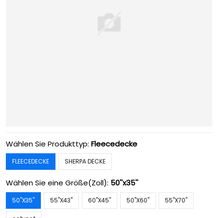
Wählen Sie Produkttyp:
Fleecedecke
FLEECEDECKE
SHERPA DECKE
Wählen Sie eine Größe(Zoll):
50''x35''
50''X35''
55''X43''
60''X45''
50''X60''
55''X70''