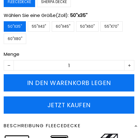
FLEECEDECKE
SHERPA DECKE
Wählen Sie eine Größe(Zoll):
50''x35''
50''X35''
55''X43''
60''X45''
50''X60''
55''X70''
60''X80''
Menge
IN DEN WARENKORB LEGEN
JETZT KAUFEN
BESCHREIBUNG FLEECEDECKE