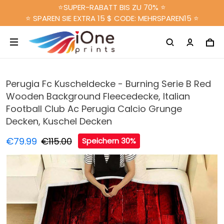
⭐SUPER-RABATT BIS ZU 70% ⭐
⭐ SPAREN SIE EXTRA 15 $ CODE: MEHRSPAREN15 ⭐
Perugia Fc Kuscheldecke - Burning Serie B Red
Wooden Background Fleecedecke, Italian
Football Club Ac Perugia Calcio Grunge
Decken, Kuschel Decken
€79.99
€115.00
Speichern 30%