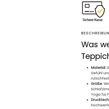
BESCHREIBU
Was we
Teppich
Material
: 
Gefühl und
rutschfest,
Größe
: W
Schlafzim
Yoga für 
Drucktech
hochwerti