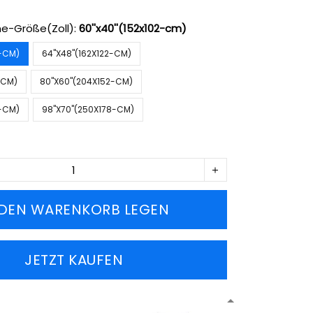
e-Größe(Zoll):
60''x40''(152x102-cm)
2-CM)
64''X48''(162X122-CM)
2-CM)
80''X60''(204X152-CM)
2-CM)
98''X70''(250X178-CM)
 DEN WARENKORB LEGEN
JETZT KAUFEN