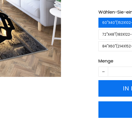
Wählen-Sie-ein
60''X40''(152X10
72''X48''(183X12
84''X60''(214X15
Menge
IN