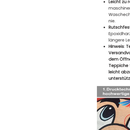
Leicht zu 
maschinen
Waschecht
nie.
Rutschfes
Epoxidharz
längere L
Hinweis
:
T
Versandvo
dem Öffne
Teppiche 
leicht ab
unterstütz