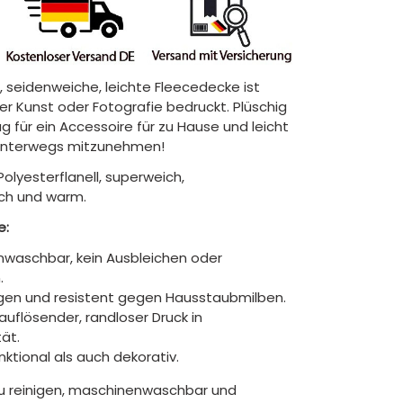
, seidenweiche, leichte Fleecedecke ist
hrer Kunst oder Fotografie bedruckt. Plüschig
 für ein Accessoire für zu Hause und leicht
unterwegs mitzunehmen!
Polyesterflanell, superweich,
ch und warm.
e:
waschbar, kein Ausbleichen oder
.
gen und resistent gegen Hausstaubmilben.
auflösender, randloser Druck in
tät.
ktional als auch dekorativ.
zu reinigen, maschinenwaschbar und