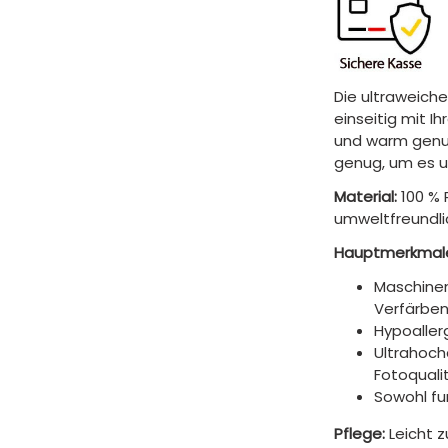
Die ultraweiche
einseitig mit I
und warm genug
genug, um es 
Material:
100 % 
umweltfreundli
Hauptmerkmal
Maschinen
Verfärben
Hypoaller
Ultrahoch
Fotoquali
Sowohl fun
Pflege:
Leicht 