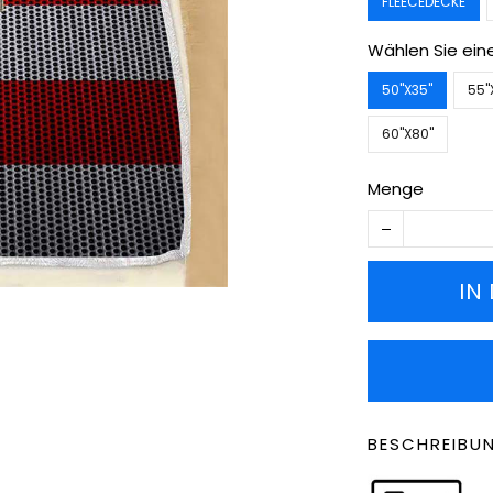
FLEECEDECKE
Wählen Sie ein
50''X35''
55''
60''X80''
Menge
IN
BESCHREIBU