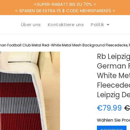
⭐SUPER-RABATT BIS ZU 70% ⭐
⭐ SPAREN SIE EXTRA 15 $ CODE: MEHRSPAREN15 ⭐
Über uns
Kontaktiere uns
Politik
man Football Club Metal Red-White Metal Mesh Background Fleecedecke, R
Rb Leipzi
German F
White Me
Fleecedec
Leipzig D
€79.99
€
Wählen Sie Pro