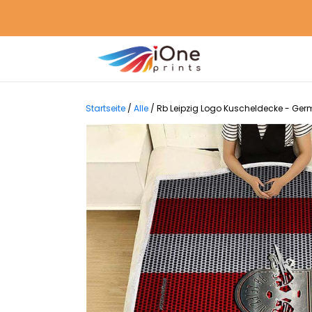
Startseite
/
Alle
/
Rb Leipzig Logo Kuscheldecke - Ger