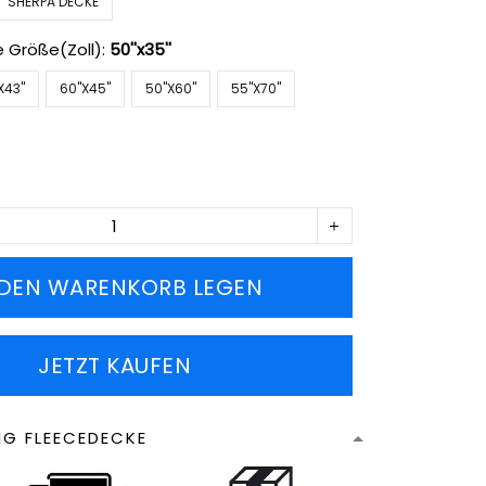
SHERPA DECKE
e Größe(Zoll):
50''x35''
X43''
60''X45''
50''X60''
55''X70''
 DEN WARENKORB LEGEN
JETZT KAUFEN
NG FLEECEDECKE