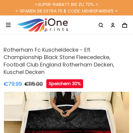
⭐SUPER-RABATT BIS ZU 70% ⭐
⭐ SPAREN SIE EXTRA 15 $ CODE: MEHRSPAREN15 ⭐
Rotherham Fc Kuscheldecke - Efl
Championship Black Stone Fleecedecke,
Football Club England Rotherham Decken,
Kuschel Decken
€79.99
€115.00
Speichern 30%