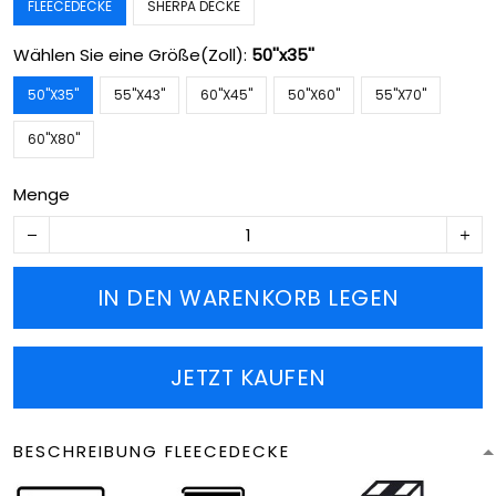
FLEECEDECKE
SHERPA DECKE
Wählen Sie eine Größe(Zoll):
50''x35''
50''X35''
55''X43''
60''X45''
50''X60''
55''X70''
60''X80''
Menge
IN DEN WARENKORB LEGEN
JETZT KAUFEN
BESCHREIBUNG FLEECEDECKE