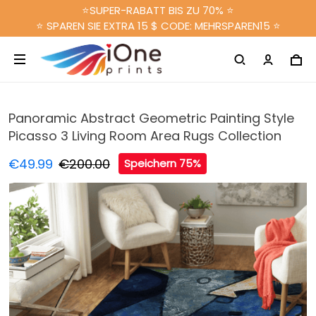
⭐SUPER-RABATT BIS ZU 70% ⭐
⭐ SPAREN SIE EXTRA 15 $ CODE: MEHRSPAREN15 ⭐
Panoramic Abstract Geometric Painting Style
Picasso 3 Living Room Area Rugs Collection
€49.99
€200.00
Speichern 75%