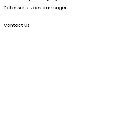
Datenschutzbestimmungen
Contact Us
IN KONTAKT KOMMEN
Email :
support@ioneprints.com
Supportzeit:
Montag ~ Freitag : 9:00 ~ 18:00
Deutschland Adresse:
Karl-Ferdinand-Braun-Straße 5,
28359 Bremen, Deutschland.
© 2026 ioneprints.
DMCA REPORT