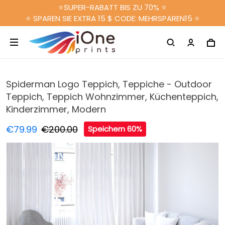
⭐SUPER-RABATT BIS ZU 70% ⭐
⭐ SPAREN SIE EXTRA 15 $ CODE: MEHRSPAREN15 ⭐
Spiderman Logo Teppich, Teppiche - Outdoor
Teppich, Teppich Wohnzimmer, Küchenteppich,
Kinderzimmer, Modern
€79.99
€200.00
Speichern 60%