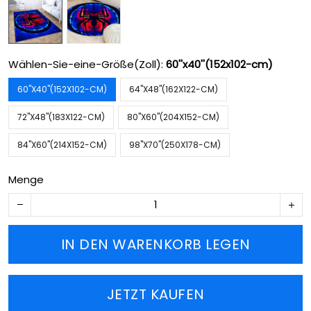
Wählen-Sie-eine-Größe(Zoll):
60''x40''(152x102-cm)
60''X40''(152X102-CM)
64''X48''(162X122-CM)
72''X48''(183X122-CM)
80''X60''(204X152-CM)
84''X60''(214X152-CM)
98''X70''(250X178-CM)
Menge
IN DEN WARENKORB LEGEN
JETZT KAUFEN