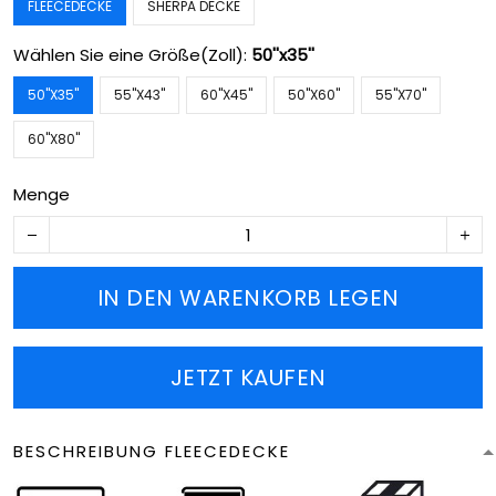
FLEECEDECKE
SHERPA DECKE
Wählen Sie eine Größe(Zoll):
50''x35''
50''X35''
55''X43''
60''X45''
50''X60''
55''X70''
60''X80''
Menge
IN DEN WARENKORB LEGEN
JETZT KAUFEN
BESCHREIBUNG FLEECEDECKE