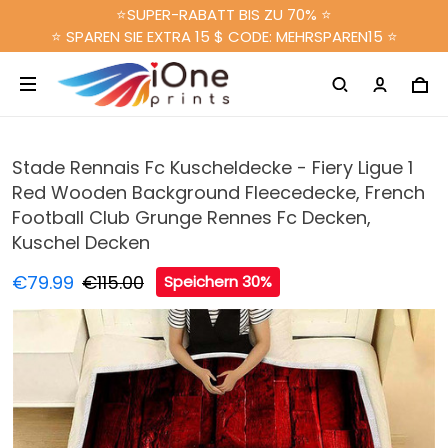
⭐SUPER-RABATT BIS ZU 70% ⭐
⭐ SPAREN SIE EXTRA 15 $ CODE: MEHRSPAREN15 ⭐
Stade Rennais Fc Kuscheldecke - Fiery Ligue 1
Red Wooden Background Fleecedecke, French
Football Club Grunge Rennes Fc Decken,
Kuschel Decken
€79.99
€115.00
Speichern 30%