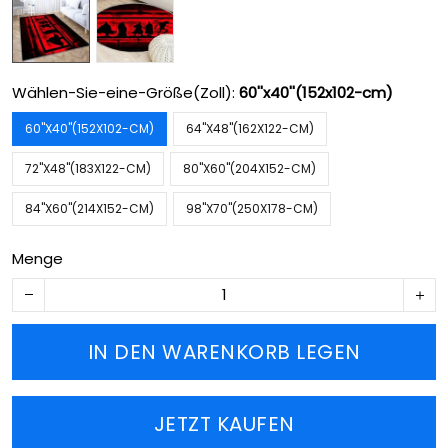
Wählen-Sie-eine-Größe(Zoll):
60''x40''(152x102-cm)
60''X40''(152X102-CM)
64''X48''(162X122-CM)
72''X48''(183X122-CM)
80''X60''(204X152-CM)
84''X60''(214X152-CM)
98''X70''(250X178-CM)
Menge
IN DEN WARENKORB LEGEN
JETZT KAUFEN