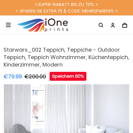
⭐SUPER-RABATT BIS ZU 70% ⭐
⭐ SPAREN SIE EXTRA 15 $ CODE: MEHRSPAREN15 ⭐
Starwars_002 Teppich, Teppiche - Outdoor
Teppich, Teppich Wohnzimmer, Küchenteppich,
Kinderzimmer, Modern
€79.99
€200.00
Speichern 60%