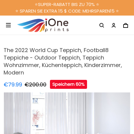
⭐SUPER-RABATT BIS ZU 70% ⭐
⭐ SPAREN SIE EXTRA 15 $ CODE: MEHRSPAREN15 ⭐
The 2022 World Cup Teppich, Football8
Teppiche - Outdoor Teppich, Teppich
Wohnzimmer, Küchenteppich, Kinderzimmer,
Modern
€79.99
€200.00
Speichern 60%