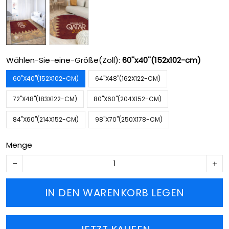
Wählen-Sie-eine-Größe(Zoll):
60''x40''(152x102-cm)
60''X40''(152X102-CM)
64''X48''(162X122-CM)
72''X48''(183X122-CM)
80''X60''(204X152-CM)
84''X60''(214X152-CM)
98''X70''(250X178-CM)
Menge
IN DEN WARENKORB LEGEN