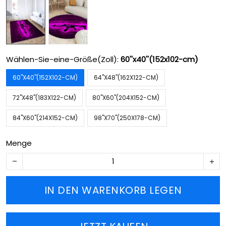
Wählen-Sie-eine-Größe(Zoll):
60''x40''(152x102-cm)
60''X40''(152X102-CM)
64''X48''(162X122-CM)
72''X48''(183X122-CM)
80''X60''(204X152-CM)
84''X60''(214X152-CM)
98''X70''(250X178-CM)
Menge
IN DEN WARENKORB LEGEN