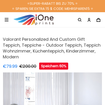
⭐SUPER-RABATT BIS ZU 70% ⭐
⭐ SPAREN SIE EXTRA 15 $ CODE: MEHRSPAREN15 ⭐
Valorant Personalized And Custom Gift
Teppich, Teppiche - Outdoor Teppich, Teppich
Wohnzimmer, Küchenteppich, Kinderzimmer,
Modern
€79.99
€200.00
Speichern 60%