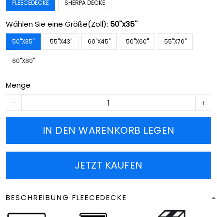
FLEECEDECKE
SHERPA DECKE
Wählen Sie eine Größe(Zoll):
50''x35''
50''X35''
55''X43''
60''X45''
50''X60''
55''X70''
60''X80''
Menge
IN DEN WARENKORB LEGEN
JETZT KAUFEN
BESCHREIBUNG FLEECEDECKE