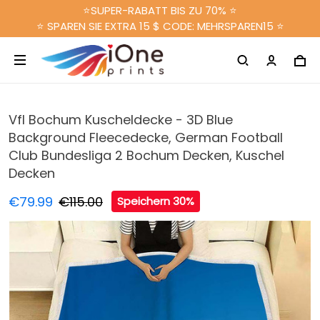
⭐SUPER-RABATT BIS ZU 70% ⭐
⭐ SPAREN SIE EXTRA 15 $ CODE: MEHRSPAREN15 ⭐
Vfl Bochum Kuscheldecke - 3D Blue
Background Fleecedecke, German Football
Club Bundesliga 2 Bochum Decken, Kuschel
Decken
€79.99
€115.00
Speichern 30%