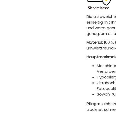
Die ultraweiche
einseitig mit I
und warm genug
genug, um es 
Material:
100 % 
umweltfreundli
Hauptmerkmal
Maschinen
Verfärben
Hypoaller
Ultrahoch
Fotoquali
Sowohl fun
Pflege:
Leicht 
trocknet schnel