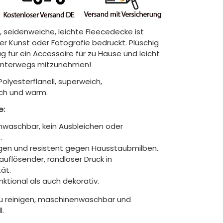
, seidenweiche, leichte Fleecedecke ist
hrer Kunst oder Fotografie bedruckt. Plüschig
 für ein Accessoire für zu Hause und leicht
unterwegs mitzunehmen!
Polyesterflanell, superweich,
ch und warm.
e:
waschbar, kein Ausbleichen oder
.
gen und resistent gegen Hausstaubmilben.
auflösender, randloser Druck in
tät.
ktional als auch dekorativ.
zu reinigen, maschinenwaschbar und
l.