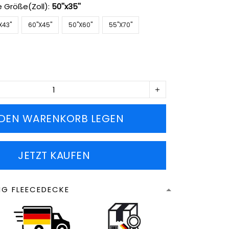
e Größe(Zoll):
50''x35''
X43''
60''X45''
50''X60''
55''X70''
 DEN WARENKORB LEGEN
JETZT KAUFEN
NG FLEECEDECKE