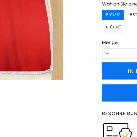
Wählen Sie ein
50''X35''
55''
60''X80''
Menge
IN
BESCHREIBU