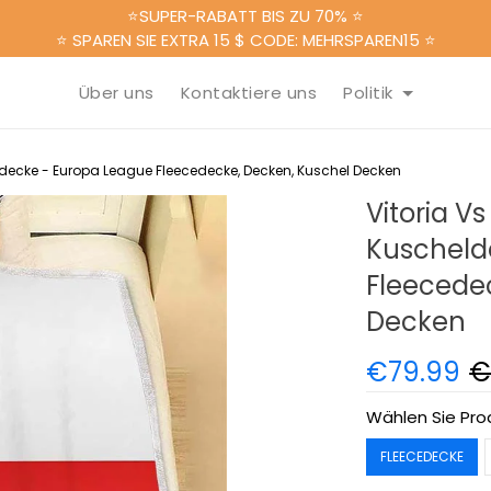
⭐SUPER-RABATT BIS ZU 70% ⭐
⭐ SPAREN SIE EXTRA 15 $ CODE: MEHRSPAREN15 ⭐
Über uns
Kontaktiere uns
Politik
heldecke - Europa League Fleecedecke, Decken, Kuschel Decken
Vitoria Vs
Kuscheld
Fleecede
Decken
€79.99
€
Wählen Sie Pro
FLEECEDECKE