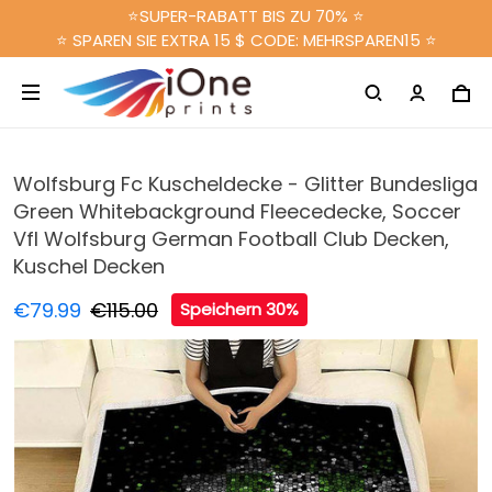
⭐SUPER-RABATT BIS ZU 70% ⭐
⭐ SPAREN SIE EXTRA 15 $ CODE: MEHRSPAREN15 ⭐
Wolfsburg Fc Kuscheldecke - Glitter Bundesliga
Green Whitebackground Fleecedecke, Soccer
Vfl Wolfsburg German Football Club Decken,
Kuschel Decken
€79.99
€115.00
Speichern 30%