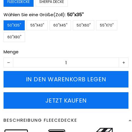
FLEECEDECKE
SHERPA DECKE
Wählen Sie eine Größe(Zoll):
50''x35''
50''X35''
55''X43''
60''X45''
50''X60''
55''X70''
60''X80''
Menge
IN DEN WARENKORB LEGEN
JETZT KAUFEN
BESCHREIBUNG FLEECEDECKE