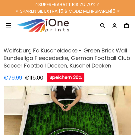
⭐SUPER-RABATT BIS ZU 70% ⭐
⭐ SPAREN SIE EXTRA 15 $ CODE: MEHRSPAREN15 ⭐
Wolfsburg Fc Kuscheldecke - Green Brick Wall
Bundesliga Fleecedecke, German Football Club
Soccer Football Decken, Kuschel Decken
€79.99
€115.00
Speichern 30%