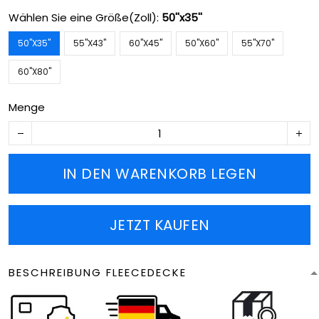
Wählen Sie eine Größe(Zoll):
50''x35''
50''X35''
55''X43''
60''X45''
50''X60''
55''X70''
60''X80''
Menge
IN DEN WARENKORB LEGEN
JETZT KAUFEN
BESCHREIBUNG FLEECEDECKE